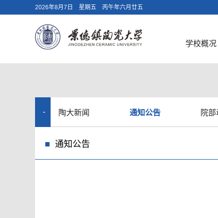
2026年8月7日 星期五 丙午年六月廿五
学校概况
陶大新闻
通知公告
院部
新
通知公告
闻
动