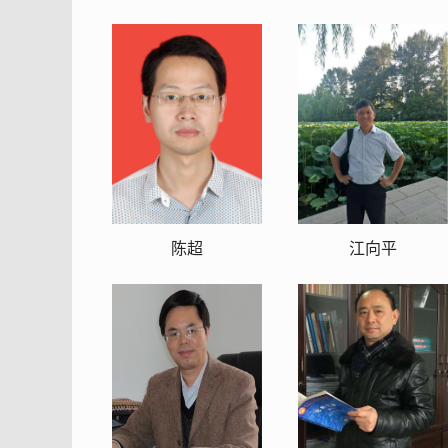
陈超
江向平