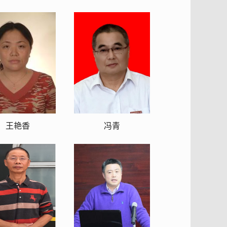
王艳香
冯青