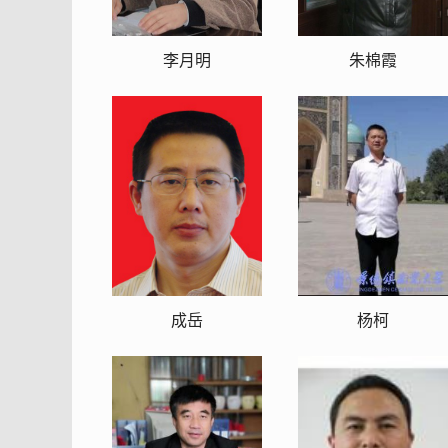
李月明
朱棉霞
成岳
杨柯