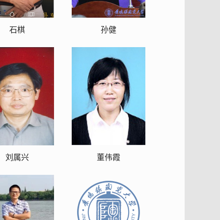
石棋
孙健
刘属兴
董伟霞