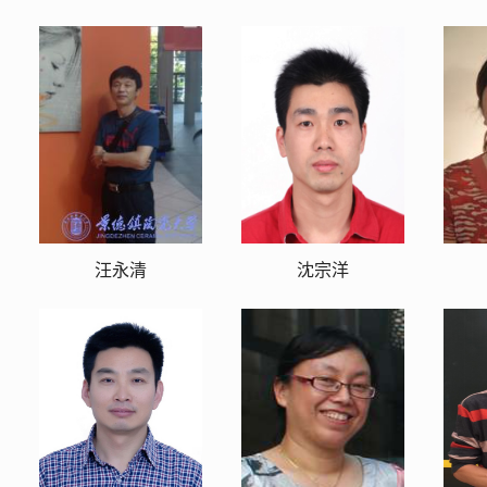
汪永清
沈宗洋