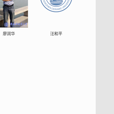
廖润华
汪和平