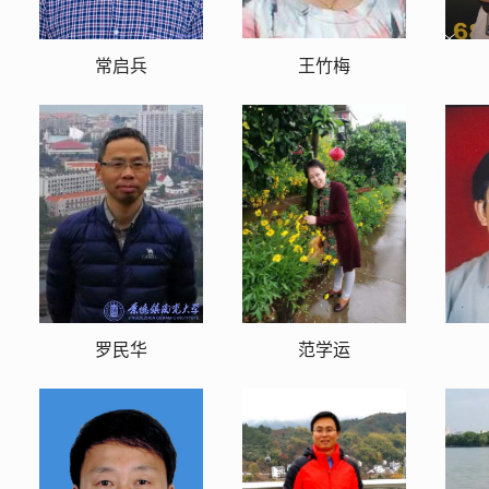
常启兵
王竹梅
罗民华
范学运