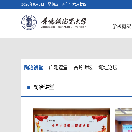
2026年8月6日 星期四 丙午年六月廿四
学校概况
陶冶讲堂
广雅鳣堂
高岭讲坛
埏埴论坛
陶冶讲堂