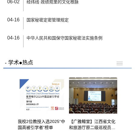
06-02
经纬线·政绩观里的文化根脉
04-16
国家秘密定密管理规定
04-16
中华人民共和国保守国家秘密法实施条例
学术●热点
我校2位教授入选2025“中
【广雅鳣堂】江西省文化
国高被引学者”榜单
和旅游厅原二级巡视员万
一君来校讲学