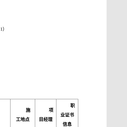
1）
职
施
项
业证书
工地点
目经理
信息