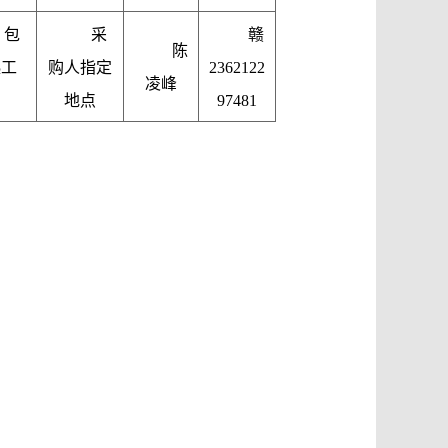
，包
采
赣
陈
匙工
购人指定
2362122
凌峰
地点
97481