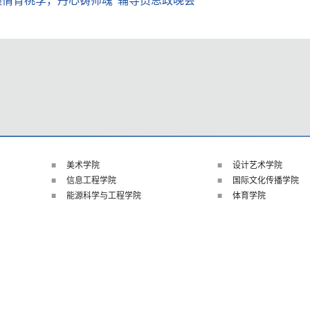
倾情育桃李，丹心铸师魂”辅导员思政晚会
美术学院
设计艺术学院
信息工程学院
国际文化传播学院
能源科学与工程学院
体育学院