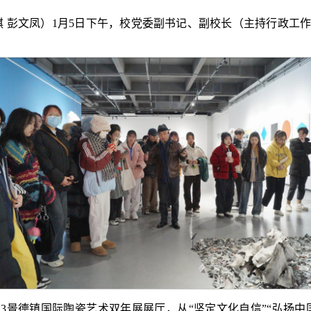
/刘琪 彭文凤）1月5日下午，校党委副书记、副校长（主持行政
023景德镇国际陶瓷艺术双年展展厅，从“坚定文化自信”“弘扬中