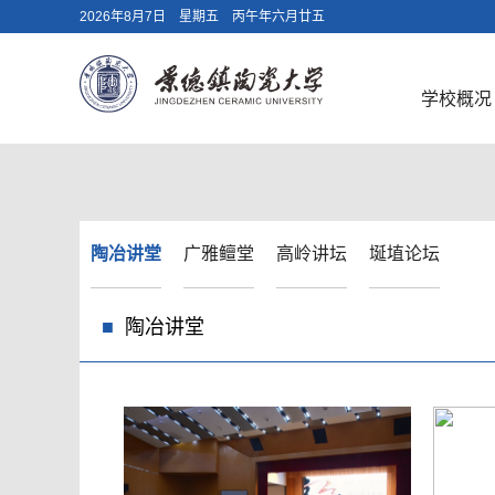
2026年8月7日 星期五 丙午年六月廿五
学校概况
陶冶讲堂
广雅鳣堂
高岭讲坛
埏埴论坛
陶冶讲堂