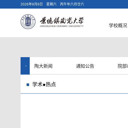
2026年8月8日 星期六 丙午年六月廿六
学校概况
陶大新闻
通知公告
院部
新
学术●热点
闻
动