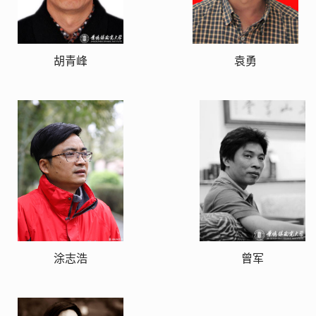
胡青峰
袁勇
涂志浩
曾军