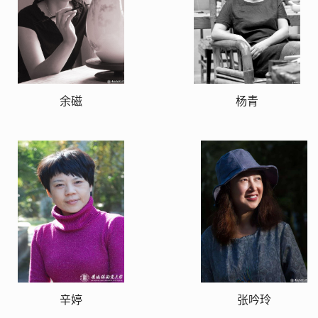
余磁
杨青
辛婷
张吟玲