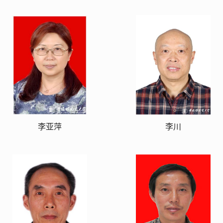
李亚萍
李川