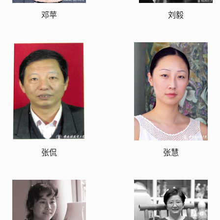
邓苹
刘毅
张侃
张慧