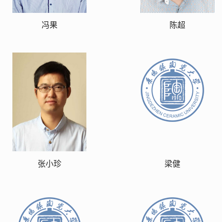
冯果
陈超
张小珍
梁健