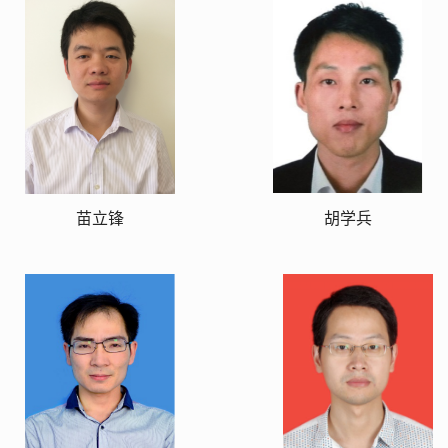
苗立锋
胡学兵